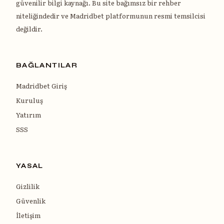
güvenilir bilgi kaynağı. Bu site bağımsız bir rehber
niteliğindedir ve Madridbet platformunun resmi temsilcisi
değildir.
BAĞLANTILAR
Madridbet Giriş
Kuruluş
Yatırım
SSS
YASAL
Gizlilik
Güvenlik
İletişim