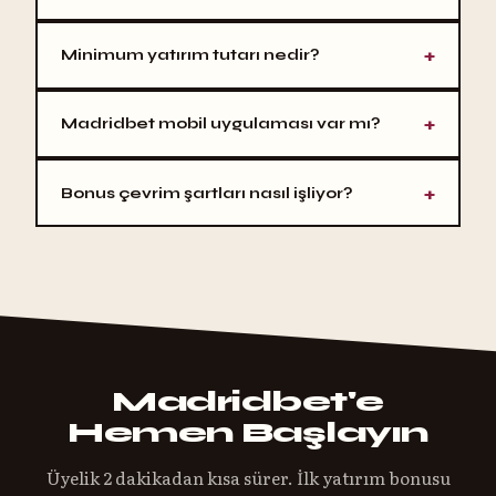
yönlendirir.
Madridbet, Curaçao eGaming lisansı ile faaliyet
+
Minimum yatırım tutarı nedir?
göstermektedir. 256-bit SSL sertifikası kullanılır.
Papara ve Payfix ile 100 TL. Minimum çekim 200
+
Madridbet mobil uygulaması var mı?
TL, günlük maksimum çekim 50.000 TL.
Ayrı uygulama yok; Madridbet mobil tarayıcıdan
+
Bonus çevrim şartları nasıl işliyor?
tam işlevli erişim sağlar.
Madridbet hoş geldin bonusunda 10 kat çevrim
şartı uygulanır. Slot %100, canlı casino %10 katkı
sağlar.
Madridbet'e
Hemen Başlayın
Üyelik 2 dakikadan kısa sürer. İlk yatırım bonusu