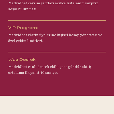
Madridbet çevrim şartları açıkça listelenir; sürpriz
koşul bulunmaz.
VIP Programı
Madridbet Platin üyelerine kişisel hesap yöneticisi ve
özel çekim limitleri.
7/24 Destek
Madridbet canlı destek ekibi gece gündüz aktif;
ortalama ilk yanıt 40 saniye.