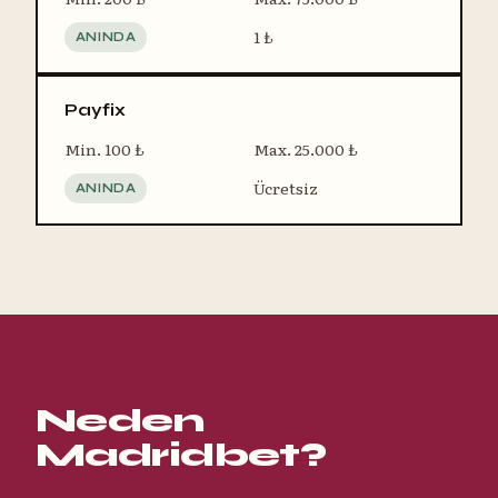
1 ₺
ANINDA
Payfix
Min. 100 ₺
Max. 25.000 ₺
Ücretsiz
ANINDA
Neden
Madridbet?