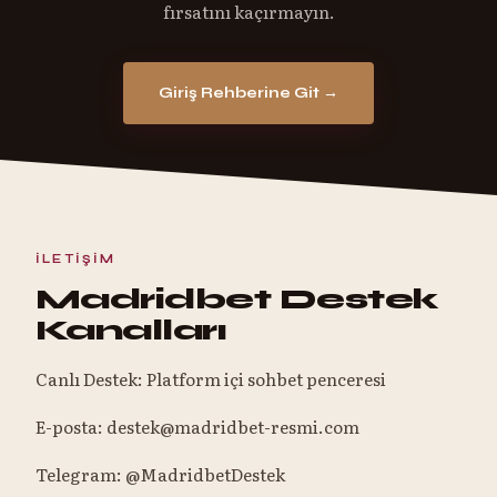
fırsatını kaçırmayın.
Giriş Rehberine Git →
İLETIŞIM
Madridbet Destek
Kanalları
Canlı Destek: Platform içi sohbet penceresi
E-posta: destek@madridbet-resmi.com
Telegram: @MadridbetDestek