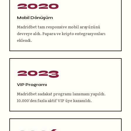
2020
Mobil Dönüşüm
Madridbet tam responsive mobil arayüzünü
devreye aldı. Papara ve kripto entegrasyonları
eklendi.
2023
VIP Programı
Madridbet sadakat programı lansmanı yapıldı.
10.000'den fazla aktif VIP üye kazanıldı.