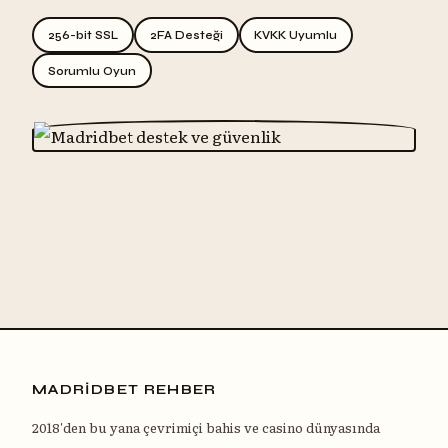
256-bit SSL
2FA Desteği
KVKK Uyumlu
Sorumlu Oyun
MADRIDBET REHBER
2018'den bu yana çevrimiçi bahis ve casino dünyasında