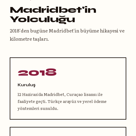
Madridbet'in
Yolculuğu
2018'den bugüne Madridbet'in büyüme hikayesi ve
kilometre taşları.
2018
Kuruluş
12 Haziran'da Madridbet, Curaçao lisansı ile
faaliyete geçti. Türkçe arayüz ve yerel ödeme
yöntemleri sunuldu.