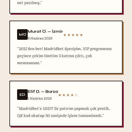
net yazılmış."
Murat Ö. — İzmir
★★★★★
MÖ
8 Haziran 2026
"2021'den beri Madridbet üyesiyim. VIP programına
geçince çekim limitim 3 katına çıktı, çok
memnunum."
Elif D. — Bursa
★★★★☆
ED
1 Haziran 2026
"Madridbet'e USDT ile yatırım yapmak çok pratik.
QR kod okutup 30 saniyede işlem tamamlandı."