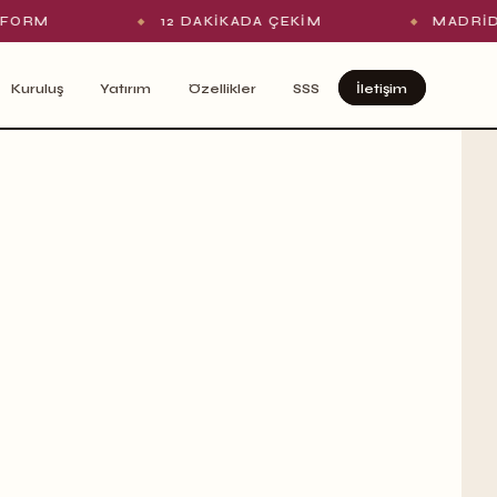
M
12 DAKIKADA ÇEKIM
MADRIDBET G
Kuruluş
Yatırım
Özellikler
SSS
İletişim