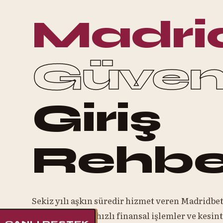
Madri
Güveni
Giriş
Rehbe
Sekiz yılı aşkın süredir hizmet veren Madridbet
oyun yelpazesi, hızlı finansal işlemler ve kesint