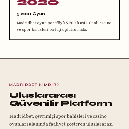
2026
5.200+ Oyun
Madridbet oyun portföyü 5.200'ü aştı. Canlı casino
ve spor bahisleri birleşik platformda.
MADRIDBET KIMDIR?
Uluslararası
Güvenilir Platform
Madridbet, çevrimiçi spor bahisleri ve casino
oyunları alanında faaliyet gösteren uluslararası