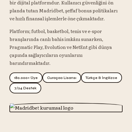
bir dijital platformdur. Kullanıcı güvenliğini ön
planda tutan Madridbet, şeffaf bonus politikaları
ve hızlı finansal işlemlerle öne çıkmaktadır.
Platform; futbol, basketbol, tenis ve e-spor
branşlarında canlı bahis imkânı sunarken,
Pragmatic Play, Evolution ve NetEnt gibi dünya
çapında sağlayıcıların oyunlarını
barındırmaktadır.
180.000+ Üye
Curaçao Lisansı
Türkçe & İngilizce
7/24 Destek