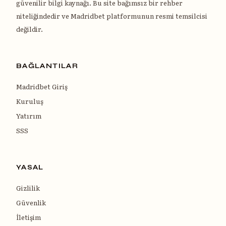
güvenilir bilgi kaynağı. Bu site bağımsız bir rehber
niteliğindedir ve Madridbet platformunun resmi temsilcisi
değildir.
BAĞLANTILAR
Madridbet Giriş
Kuruluş
Yatırım
SSS
YASAL
Gizlilik
Güvenlik
İletişim