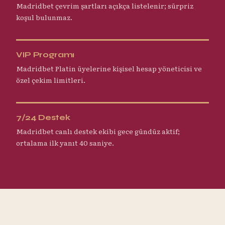
Madridbet çevrim şartları açıkça listelenir; sürpriz
koşul bulunmaz.
VIP Programı
Madridbet Platin üyelerine kişisel hesap yöneticisi ve
özel çekim limitleri.
7/24 Destek
Madridbet canlı destek ekibi gece gündüz aktif;
ortalama ilk yanıt 40 saniye.