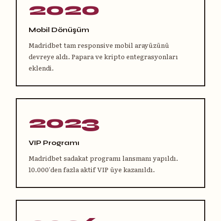
2020
Mobil Dönüşüm
Madridbet tam responsive mobil arayüzünü
devreye aldı. Papara ve kripto entegrasyonları
eklendi.
2023
VIP Programı
Madridbet sadakat programı lansmanı yapıldı.
10.000'den fazla aktif VIP üye kazanıldı.