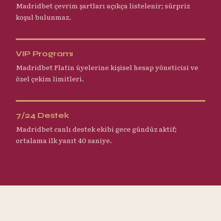
Madridbet çevrim şartları açıkça listelenir; sürpriz
koşul bulunmaz.
VIP Programı
Madridbet Platin üyelerine kişisel hesap yöneticisi ve
özel çekim limitleri.
7/24 Destek
Madridbet canlı destek ekibi gece gündüz aktif;
ortalama ilk yanıt 40 saniye.