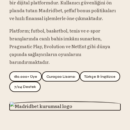
bir dijital platformdur. Kullanıcı güvenliğini ön
planda tutan Madridbet, şeffaf bonus politikaları
ve hızlı finansal işlemlerle öne çıkmaktadır.
Platform; futbol, basketbol, tenis ve e-spor
branşlarında canlı bahis imkânı sunarken,
Pragmatic Play, Evolution ve NetEnt gibi dünya
çapında sağlayıcıların oyunlarını
barındırmaktadır.
180.000+ Üye
Curaçao Lisansı
Türkçe & İngilizce
7/24 Destek