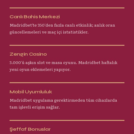
Canlı Bahis Merkezi
Madridbet'te 350'den fazla canlı etkinlik; anlık oran
güncellemeleri ve maç içi istatistikler.
Zengin Casino
3.000'ü aşkın slot ve masa oyunu. Madridbet haftalık
yeni oyun eklemeleri yapıyor.
Mobil Uyumluluk
Madridbet uygulama gerektirmeden tüm cihazlarda
tam işlevli erişim sağlar.
Şeffaf Bonuslar