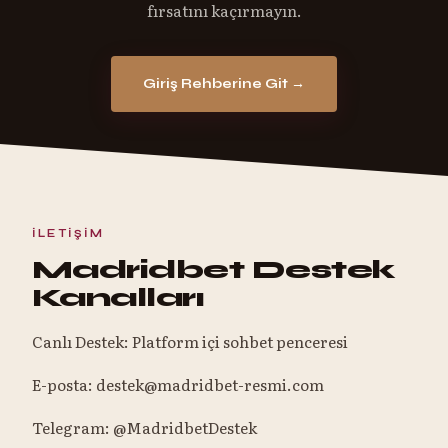
fırsatını kaçırmayın.
Giriş Rehberine Git →
İLETIŞIM
Madridbet Destek
Kanalları
Canlı Destek: Platform içi sohbet penceresi
E-posta: destek@madridbet-resmi.com
Telegram: @MadridbetDestek