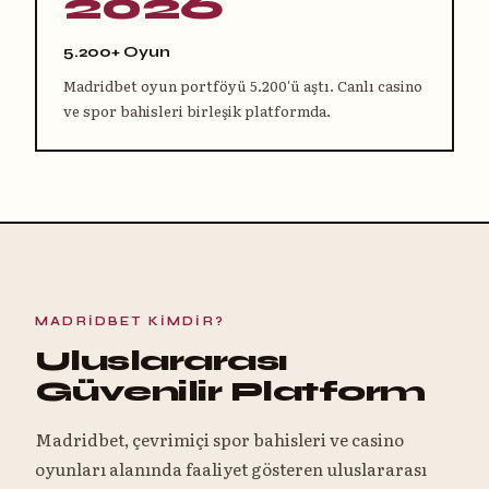
2026
5.200+ Oyun
Madridbet oyun portföyü 5.200'ü aştı. Canlı casino
ve spor bahisleri birleşik platformda.
MADRIDBET KIMDIR?
Uluslararası
Güvenilir Platform
Madridbet, çevrimiçi spor bahisleri ve casino
oyunları alanında faaliyet gösteren uluslararası