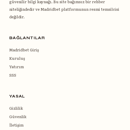
güvenilir bilgi kaynağı. Bu site bağımsız bir rehber
niteliğindedir ve Madridbet platformunun resmi temsilcisi
değildir.
BAĞLANTILAR
Madridbet Giriş
Kuruluş
Yatırım
SSS
YASAL
Gizlilik
Güvenlik
İletişim