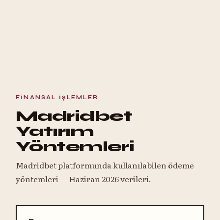
FINANSAL İŞLEMLER
Madridbet
Yatırım
Yöntemleri
Madridbet platformunda kullanılabilen ödeme
yöntemleri — Haziran 2026 verileri.