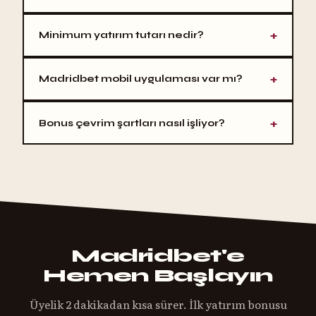
yönlendirir.
Madridbet, Curaçao eGaming lisansı ile faaliyet
+
Minimum yatırım tutarı nedir?
göstermektedir. 256-bit SSL sertifikası kullanılır.
Papara ve Payfix ile 100 TL. Minimum çekim 200
+
Madridbet mobil uygulaması var mı?
TL, günlük maksimum çekim 50.000 TL.
Ayrı uygulama yok; Madridbet mobil tarayıcıdan
+
Bonus çevrim şartları nasıl işliyor?
tam işlevli erişim sağlar.
Madridbet hoş geldin bonusunda 10 kat çevrim
şartı uygulanır. Slot %100, canlı casino %10 katkı
sağlar.
Madridbet'e
Hemen Başlayın
Üyelik 2 dakikadan kısa sürer. İlk yatırım bonusu