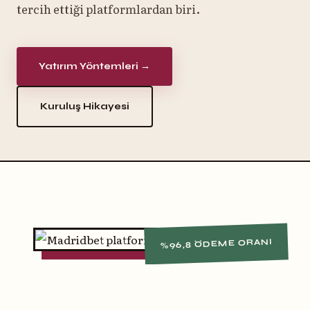
tercih ettiği platformlardan biri.
Yatırım Yöntemleri →
Kuruluş Hikayesi
%96,8 ÖDEME ORANI