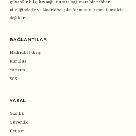
güvenilir bilgi kaynağı. Bu site bağımsız bir rehber
niteliğindedir ve Madridbet platformunun resmi temsilcisi
değildir.
BAĞLANTILAR
Madridbet Giriş
Kuruluş
Yatırım
SSS
YASAL
Gizlilik
Güvenlik
İletişim