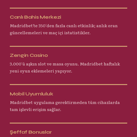
Canlı Bahis Merkezi
Madridbet'te 350'den fazla canlı etkinlik; anlık oran
güncellemeleri ve maç içi istatistikler.
Zengin Casino
3.000'ü aşkın slot ve masa oyunu. Madridbet haftalık
yeni oyun eklemeleri yapıyor.
Mobil Uyumluluk
Madridbet uygulama gerektirmeden tüm cihazlarda
tam işlevli erişim sağlar.
Şeffaf Bonuslar