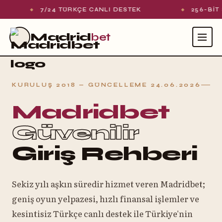
7/24 TÜRKÇE CANLI DESTEK
256-BIT SSL
Madrid
bet
KURULUŞ 2018 — GÜNCELLEME 24.06.2026
Madridbet
Güvenilir
Giriş Rehberi
Sekiz yılı aşkın süredir hizmet veren Madridbet;
geniş oyun yelpazesi, hızlı finansal işlemler ve
kesintisiz Türkçe canlı destek ile Türkiye'nin