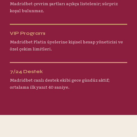
Madridbet çevrim şartları açıkça listelenir; sürpriz
koşul bulunmaz.
VIP Programı
Madridbet Platin üyelerine kişisel hesap yöneticisi ve
özel çekim limitleri.
7/24 Destek
Madridbet canlı destek ekibi gece gündüz aktif;
ortalama ilk yanıt 40 saniye.