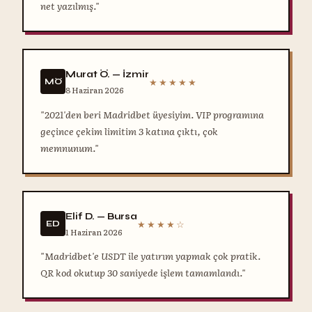
net yazılmış."
Murat Ö. — İzmir
★★★★★
MÖ
8 Haziran 2026
"2021'den beri Madridbet üyesiyim. VIP programına
geçince çekim limitim 3 katına çıktı, çok
memnunum."
Elif D. — Bursa
★★★★☆
ED
1 Haziran 2026
"Madridbet'e USDT ile yatırım yapmak çok pratik.
QR kod okutup 30 saniyede işlem tamamlandı."