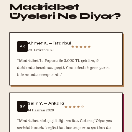
Madridbet
Üyeleri Ne Diyor?
Ahmet K. — İstanbul
★★★★★
AK
20 Haziran 2026
"Madridbet'te Papara ile 3.000 TL çektim, 9
dakikada hesabıma geçti. Canlı destek gece yarısı
bile anında cevap verdi."
Selin Y. — Ankara
★★★★☆
SY
14 Haziran 2026
"Madridbet slot çeşitliliği harika. Gates of Olympus
serisini burada keşfettim, bonus çevrim şartları da