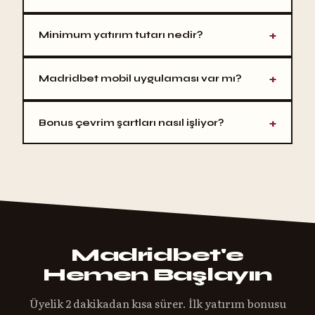
yönlendirir.
Madridbet, Curaçao eGaming lisansı ile faaliyet
+
Minimum yatırım tutarı nedir?
göstermektedir. 256-bit SSL sertifikası kullanılır.
Papara ve Payfix ile 100 TL. Minimum çekim 200
+
Madridbet mobil uygulaması var mı?
TL, günlük maksimum çekim 50.000 TL.
Ayrı uygulama yok; Madridbet mobil tarayıcıdan
+
Bonus çevrim şartları nasıl işliyor?
tam işlevli erişim sağlar.
Madridbet hoş geldin bonusunda 10 kat çevrim
şartı uygulanır. Slot %100, canlı casino %10 katkı
sağlar.
Madridbet'e
Hemen Başlayın
Üyelik 2 dakikadan kısa sürer. İlk yatırım bonusu