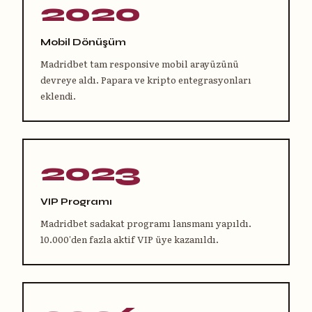
2020
Mobil Dönüşüm
Madridbet tam responsive mobil arayüzünü
devreye aldı. Papara ve kripto entegrasyonları
eklendi.
2023
VIP Programı
Madridbet sadakat programı lansmanı yapıldı.
10.000'den fazla aktif VIP üye kazanıldı.