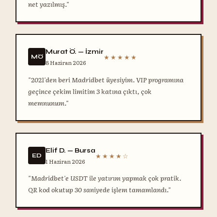
net yazılmış."
Murat Ö. — İzmir
★★★★★
MÖ
8 Haziran 2026
"2021'den beri Madridbet üyesiyim. VIP programına
geçince çekim limitim 3 katına çıktı, çok
memnunum."
Elif D. — Bursa
★★★★☆
ED
1 Haziran 2026
"Madridbet'e USDT ile yatırım yapmak çok pratik.
QR kod okutup 30 saniyede işlem tamamlandı."