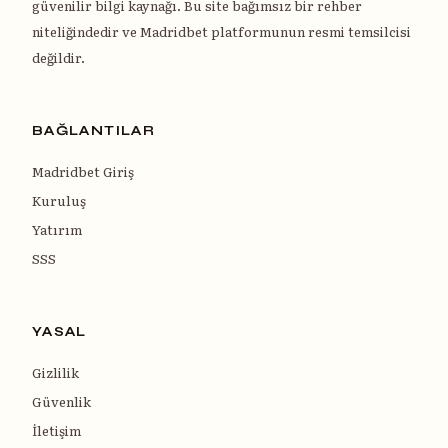
güvenilir bilgi kaynağı. Bu site bağımsız bir rehber
niteliğindedir ve Madridbet platformunun resmi temsilcisi
değildir.
BAĞLANTILAR
Madridbet Giriş
Kuruluş
Yatırım
SSS
YASAL
Gizlilik
Güvenlik
İletişim