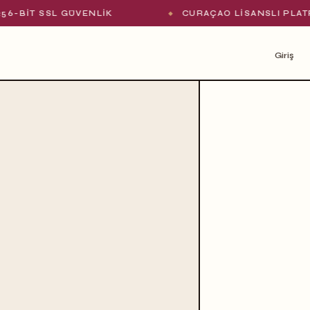
IT SSL GÜVENLIK
CURAÇAO LISANSLI PLATFORM
Giriş