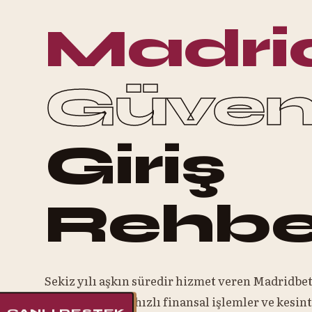
Madri
Güveni
Giriş
Rehbe
Sekiz yılı aşkın süredir hizmet veren Madridbet
oyun yelpazesi, hızlı finansal işlemler ve kesint