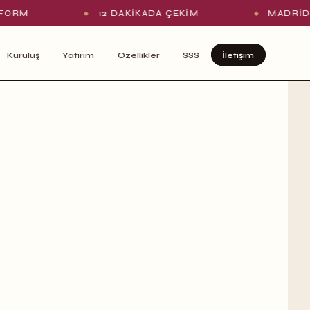
12 DAKIKADA ÇEKIM
MADRIDBET G
Kuruluş
Yatırım
Özellikler
SSS
İletişim