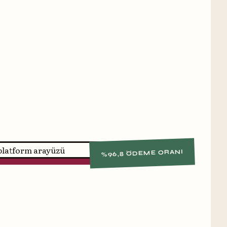
%96,8 ÖDEME ORANI